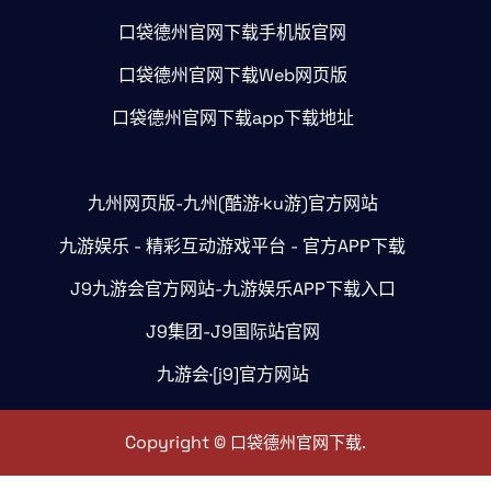
口袋德州官网下载手机版官网
口袋德州官网下载Web网页版
口袋德州官网下载app下载地址
九州网页版-九州(酷游·ku游)官方网站
九游娱乐 - 精彩互动游戏平台 - 官方APP下载
J9九游会官方网站-九游娱乐APP下载入口
J9集团-J9国际站官网
九游会·[j9]官方网站
Copyright ©
.
口袋德州官网下载