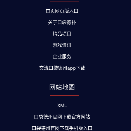
首页网页版入口
关于口袋德扑
精品项目
游戏资讯
企业服务
交流口袋德州app下载
网站地图
XML
口袋德州官网下载官方网站
口袋德州官网下载手机版入口