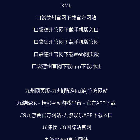
XML
口袋德州官网下载官方网站
口袋德州官网下载手机版入口
口袋德州官网下载手机版官网
口袋德州官网下载Web网页版
口袋德州官网下载app下载地址
九州网页版-九州(酷游·ku游)官方网站
九游娱乐 - 精彩互动游戏平台 - 官方APP下载
J9九游会官方网站-九游娱乐APP下载入口
J9集团-J9国际站官网
九游会·[j9]官方网站