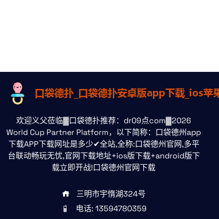
欢迎义父莅临▓口袋德扑推荐：dr09点com▓2026
World Cup Partner Platform，以下简称：口袋德州app
下载APP下载网址是多少✔全站,全称:口袋德州官网,多平
台联动畅玩无忧,官网下载地址+ios版下载+android版下
载立即开战!口袋德州官网下载
三明市宇惰湖324号
电话: 13594780359