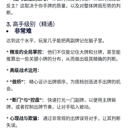
反主？这取决于你手牌的质量，以及对整体牌局形势的判
断。
3. 高手级别（精通）
非常难
达到这个水平，玩家几乎能把两副牌记在脑子里。
*
精准的全局掌控：
他们不仅能记住大牌和分牌，甚至能
推算出一些关键小牌的分布，从而做出极其精确的判断。
*
高级战术运用：
*
“做桥”：
精心设计出牌顺序，为搭档创造进手出牌的机
会。
*
“断门”与“控盘”：
快速打光一门副牌，以便用主牌毙
牌，或者控制出牌节奏，让对手陷入被动。
*
心理战与欺骗：
通过非常规的出牌误导对手，让其判断
失误。