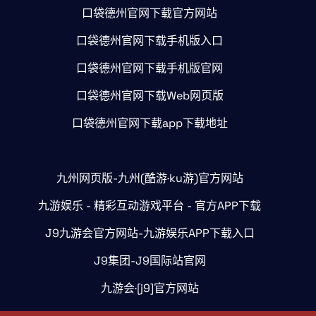
口袋德州官网下载官方网站
口袋德州官网下载手机版入口
口袋德州官网下载手机版官网
口袋德州官网下载Web网页版
口袋德州官网下载app下载地址
九州网页版-九州(酷游·ku游)官方网站
九游娱乐 - 精彩互动游戏平台 - 官方APP下载
J9九游会官方网站-九游娱乐APP下载入口
J9集团-J9国际站官网
九游会·[j9]官方网站