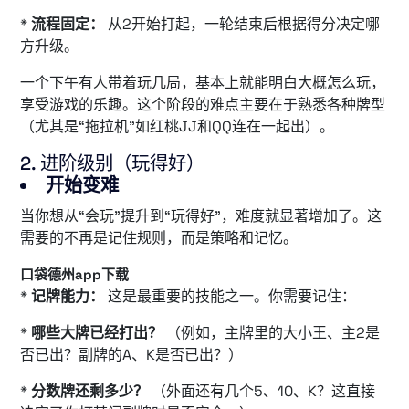
*
流程固定：
从2开始打起，一轮结束后根据得分决定哪
方升级。
一个下午有人带着玩几局，基本上就能明白大概怎么玩，
享受游戏的乐趣。这个阶段的难点主要在于熟悉各种牌型
（尤其是“拖拉机”如红桃JJ和QQ连在一起出）。
2. 进阶级别（玩得好）
开始变难
当你想从“会玩”提升到“玩得好”，难度就显著增加了。这
需要的不再是记住规则，而是策略和记忆。
口袋德州app下载
*
记牌能力：
这是最重要的技能之一。你需要记住：
*
哪些大牌已经打出？
（例如，主牌里的大小王、主2是
否已出？副牌的A、K是否已出？）
*
分数牌还剩多少？
（外面还有几个5、10、K？这直接