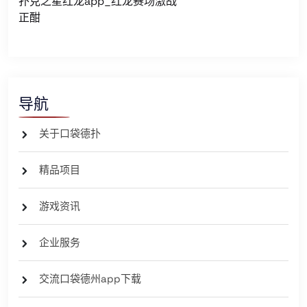
扑克之星红龙app_红龙赛场激战
正酣
导航
关于口袋德扑
精品项目
游戏资讯
企业服务
交流口袋德州app下载