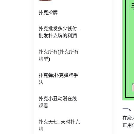
扑克捡牌
扑克批发多少钱付—
批发扑克牌的利润
扑克所有(扑克所有
牌型)
扑克弹;扑克弹牌手
法
扑克小丑动漫在线
观看
一、
在魔
扑克天七_天时扑克
正用
牌