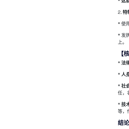
*
这
2.
特
* 
* 
上。
【
*
法
*
人
*
社
任，
*
技
等，
结