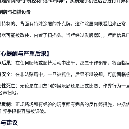
就是所谓的“手机控制”或“AI作弊”，实质是手机在后台进行计算
制牌与扫描设备
使用特制的、背面有特殊涂层的扑克牌，这种涂层肉眼看起来正常
发牌器可能被改装，内置了扫描头。当牌经过发牌器时，牌面信息
核心提醒与严重后果】
律后果
：在任何赌场或赌博活动中出千，都属于诈骗罪，将面临
身安全
：在非法赌局中，一旦被抓住，后果不堪设想，可能面临
会性死亡
：无论是在朋友间的娱乐局还是正式比赛，作弊行为一
名声扫地。
术反制
：正规赌场和有经验的玩家都有完备的反作弊措施，包括
作弊手段很容易被识破。
论与建议