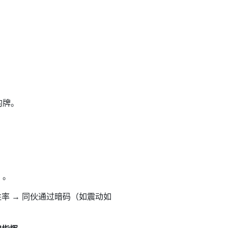
的牌。
）。
率 → 同伙通过暗码（如震动如