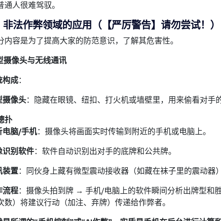
普通人很难驾驭。
 非法作弊领域的应用（【严厉警告】请勿尝试！）
分内容是为了提高大家的防范意识，了解其危害性。
型摄像头与无线通讯
统构成
：
型摄像头
：隐藏在眼镜、纽扣、打火机或墙壁里，用来偷看对手
德扑
析电脑/手机
：摄像头将画面实时传输到附近的手机或电脑上。
像识别软件
：软件自动识别出对手的底牌和公共牌。
讯装置
：同伙身上藏有微型震动接收器（如藏在袜子里的震动器
作流程
：摄像头拍到牌 → 手机/电脑上的软件瞬间分析出牌型和胜
次数）将建议行动（加注、弃牌）传递给作弊者。