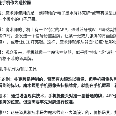
能手机作为遥控器
理
：魔术师使用的是一副特制的“电子墨水屏扑克牌”或带有微型L
一个微小的电子屏幕。
程
：魔术师的手机上有一个特定的APP，通过蓝牙或Wi-Fi与这
操作时，会发送一个信号给整副牌，让某一张或几张牌的背面图
点），或者让LED灯亮起。这样，魔术师就能从背面“知道”是哪
果
：观众看来，手机就像一个魔法控制器，似乎能“控制”或“识别
价格不菲的道具牌。
机
手机作为辅助工具
记识别
：扑克牌是特制的，背面有肉眼难以察觉，但手机摄像头
看到的标记。魔术师用手机摄像头扫描牌背，就能在手机屏幕上
技术
：通过增强现实技术，手机摄像头对准一副普通的牌，APP
张牌的位置。但这需要事先对牌进行校准。
意**：这些道具和技术是为魔术师专业表演设计的，价格昂贵，