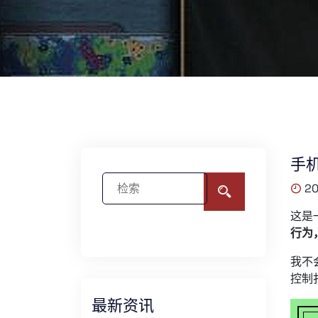
手
20
这是
行为
我不
控制
最新资讯