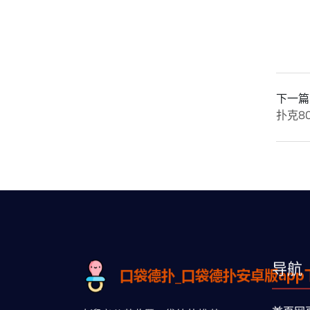
下一篇
扑克8
导航