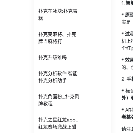
1.
智
扑克在冰块;扑克雪
*
原
糕
实是
*
过
扑克变麻将、扑克
机上
牌当麻将打
个红
扑克升级难吗
*
效
的、
扑克分析软件 智能
2.
手
扑克分析助手
*
标
扑克倒面粉_扑克倒
外）
牌教程
*
AR
者某
扑克之星红龙app_
红龙赛场激战正酣
请注